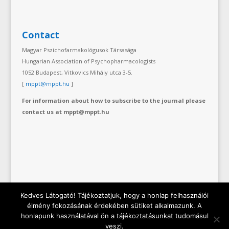
Contact
Magyar Pszichofarmakológusok Társasága
Hungarian Association of Psychopharmacologists
1052 Budapest, Vitkovics Mihály utca 3-5.
[
mppt@mppt.hu
]
For information about how to subscribe to the journal please
contact us at mppt@mppt.hu
Kedves Látogató! Tájékoztatjuk, hogy a honlap felhasználói
élmény fokozásának érdekében sütiket alkalmazunk. A
honlapunk használatával ön a tájékoztatásunkat tudomásul
Copyright © 2019 Hungarian Association of
veszi.