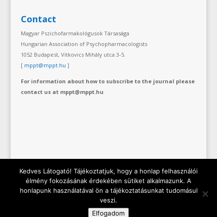
Contact
Magyar Pszichofarmakológusok Társasága
Hungarian Association of Psychopharmacologists
1052 Budapest, Vitkovics Mihály utca 3-5.
[
mppt@mppt.hu
]
For information about how to subscribe to the journal please
contact us at mppt@mppt.hu
Kedves Látogató! Tájékoztatjuk, hogy a honlap felhasználói
élmény fokozásának érdekében sütiket alkalmazunk. A
honlapunk használatával ön a tájékoztatásunkat tudomásul
Copyright © 2019 Hungarian Association of
veszi.
Psychopharmacologist | All rights reserved.
Adatkezelési
Elfogadom
tájékoztató