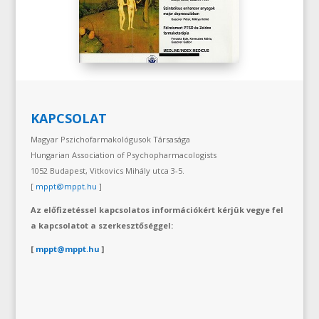
KAPCSOLAT
Magyar Pszichofarmakológusok Társasága
Hungarian Association of Psychopharmacologists
1052 Budapest, Vitkovics Mihály utca 3-5.
[
mppt@mppt.hu
]
Az előfizetéssel kapcsolatos információkért kérjük vegye fel
a kapcsolatot a szerkesztőséggel:
[
mppt@mppt.hu
]