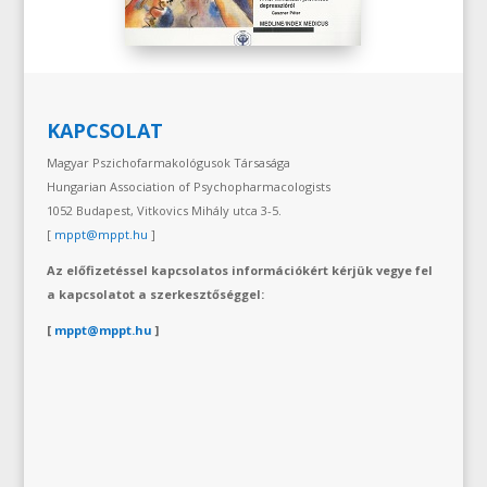
KAPCSOLAT
Magyar Pszichofarmakológusok Társasága
Hungarian Association of Psychopharmacologists
1052 Budapest, Vitkovics Mihály utca 3-5.
[
mppt@mppt.hu
]
Az előfizetéssel kapcsolatos információkért kérjük vegye fel
a kapcsolatot a szerkesztőséggel:
[
mppt@mppt.hu
]