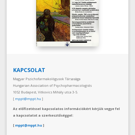
KAPCSOLAT
Magyar Pszichofarmakológusok Társasága
Hungarian Association of Psychopharmacologists
1052 Budapest, Vitkovics Mihály utca 3-5.
[
mppt@mppt.hu
]
Az előfizetéssel kapcsolatos információkért kérjük vegye fel
a kapcsolatot a szerkesztőséggel:
[
mppt@mppt.hu
]