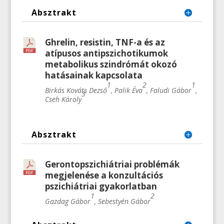
Absztrakt
Ghrelin, resistin, TNF-a és az
atípusos antipszichotikumok
metabolikus szindrómát okozó
hatásainak kapcsolata
1
2
1
Birkás Kováts Dezső
, Palik Éva
, Faludi Gábor
,
3
Cseh Károly
Absztrakt
Gerontopszichiátriai problémák
megjelenése a konzultációs
pszichiátriai gyakorlatban
1
2
Gazdag Gábor
, Sebestyén Gábor