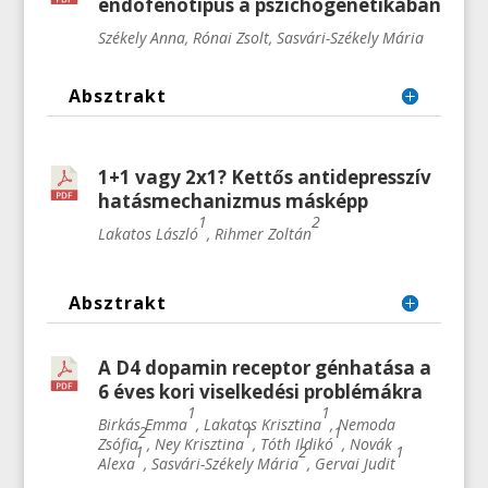
endofenotípus a pszichogenetikában
Székely Anna, Rónai Zsolt, Sasvári-Székely Mária
Absztrakt
1+1 vagy 2x1? Kettős antidepresszív
hatásmechanizmus másképp
1
2
Lakatos László
, Rihmer Zoltán
Absztrakt
A D4 dopamin receptor génhatása a
6 éves kori viselkedési problémákra
1
1
Birkás Emma
, Lakatos Krisztina
, Nemoda
2
1
1
Zsófia
, Ney Krisztina
, Tóth Ildikó
, Novák
1
2
1
Alexa
, Sasvári-Székely Mária
, Gervai Judit