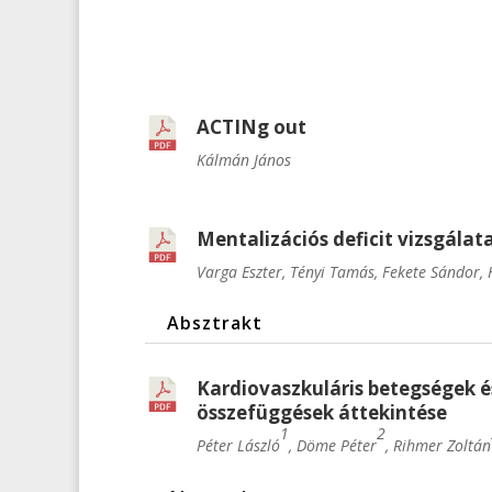
ACTINg out
Kálmán János
Mentalizációs deficit vizsgálat
Varga Eszter, Tényi Tamás, Fekete Sándor,
Absztrakt
Kardiovaszkuláris betegségek és
összefüggések áttekintése
1
2
Péter László
, Döme Péter
, Rihmer Zoltán