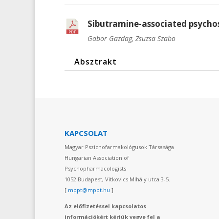
Sibutramine-associated psychosi
Gabor Gazdag, Zsuzsa Szabo
Absztrakt
KAPCSOLAT
Magyar Pszichofarmakológusok Társasága
Hungarian Association of
Psychopharmacologists
1052 Budapest, Vitkovics Mihály utca 3-5.
[
mppt@mppt.hu
]
Az előfizetéssel kapcsolatos
információkért kérjük vegye fel a