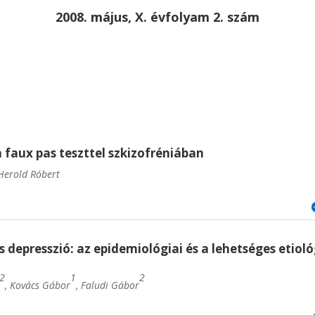
2008. május, X. évfolyam 2. szám
a faux pas teszttel szkizofréniában
 Herold Róbert
 depresszió: az epidemiológiai és a lehetséges etioló
2
1
2
, Kovács Gábor
, Faludi Gábor