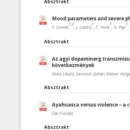
Absztrakt
Mood parameters and severe ph
1,2
1
1
1
X. Gonda
, J. Lazary
, T. Telek
, D. Pap
,
Absztrakt
Az agyi dopaminerg transzmissz
következmények
Köles László, Gerevich Zoltán, Kittner Holge
Absztrakt
Ayahuasca versus violence – a c
Ede Frecska
Absztrakt