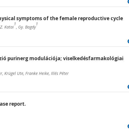
ysical symptoms of the female reproductive cycle
1
1
 Z. Katai
, Gy. Bagdy
ió purinerg modulációja; viselkedésfarmakológiai
r, Krügel Ute, Franke Heike, Illés Péter
ase report.