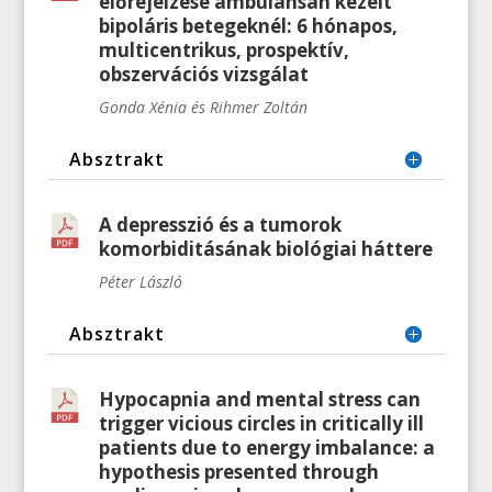
előrejelzése ambulánsan kezelt
bipoláris betegeknél: 6 hónapos,
multicentrikus, prospektív,
obszervációs vizsgálat
Gonda Xénia és Rihmer Zoltán
Absztrakt
A depresszió és a tumorok
komorbiditásának biológiai háttere
Péter László
Absztrakt
Hypocapnia and mental stress can
trigger vicious circles in critically ill
patients due to energy imbalance: a
hypothesis presented through