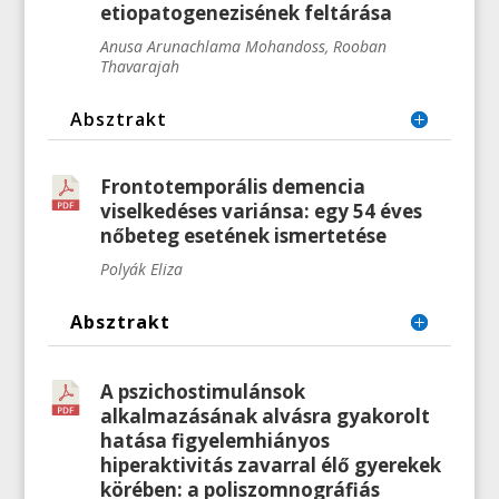
etiopatogenezisének feltárása
Anusa Arunachlama Mohandoss, Rooban
Thavarajah
Absztrakt
Frontotemporális demencia
viselkedéses variánsa: egy 54 éves
nőbeteg esetének ismertetése
Polyák Eliza
Absztrakt
A pszichostimulánsok
alkalmazásának alvásra gyakorolt
hatása figyelemhiányos
hiperaktivitás zavarral élő gyerekek
körében: a poliszomnográfiás