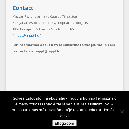
Contact
Magyar Pszichofarmakológusok Társasága
Hungarian Association of Psychopharmacologists
1052 Budapest, Vitkovics Mihály utca 3-5.
[
mppt@mppt.hu
]
For information about how to subscribe to the journal please
contact us at mppt@mppt.hu
Kedves Látogató! Tájékoztatjuk, hogy a honlap felhasználói
élmény fokozásának érdekében sütiket alkalmazunk. A
honlapunk használatával ön a tájékoztatásunkat tudomásul
Copyright © 2019 Hungarian Association of
veszi.
Psychopharmacologist | All rights reserved.
Adatkezelési
Elfogadom
tájékoztató