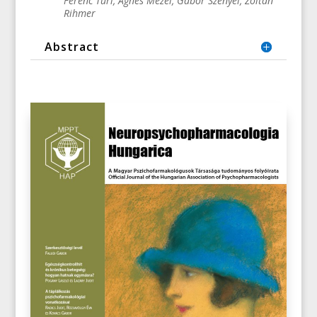
Ferenc Túri, Ágnes Mezei, Gábor Szényei, Zoltán
Rihmer
Abstract