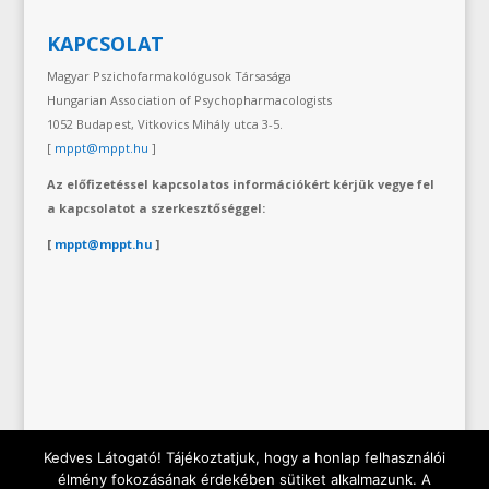
KAPCSOLAT
Magyar Pszichofarmakológusok Társasága
Hungarian Association of Psychopharmacologists
1052 Budapest, Vitkovics Mihály utca 3-5.
[
mppt@mppt.hu
]
Az előfizetéssel kapcsolatos információkért kérjük vegye fel
a kapcsolatot a szerkesztőséggel:
[
mppt@mppt.hu
]
Kedves Látogató! Tájékoztatjuk, hogy a honlap felhasználói
élmény fokozásának érdekében sütiket alkalmazunk. A