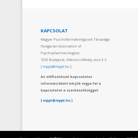
KAPCSOLAT
Magyar Pszichofarmakológusok Társasága
Hungarian Association of
Psychopharmacologists
1052 Budapest, Vitkovics Mihály utca 3-5.
[
mppt@mppt.hu
]
Az előfizetéssel kapcsolatos
információkért kérjük vegye fel a
kapcsolatot a szerkesztőséggel:
[
mppt@mppt.hu
]