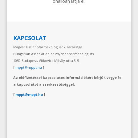
önállóan látja el.
KAPCSOLAT
Magyar Pszichofarmakológusok Társasága
Hungarian Association of Psychopharmacologists
1052 Budapest, Vitkovics Mihály utca 3-5.
[
mppt@mppt.hu
]
Az előfizetéssel kapcsolatos információkért kérjük vegye fel
a kapcsolatot a szerkesztőséggel:
[
mppt@mppt.hu
]