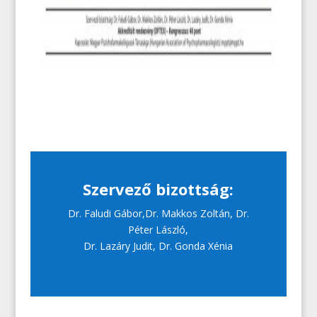
Szervező bizottság:
Dr. Faludi Gábor,Dr. Makkos Zoltán, Dr.
Péter László,
Dr. Lazáry Judit, Dr. Gonda Xénia