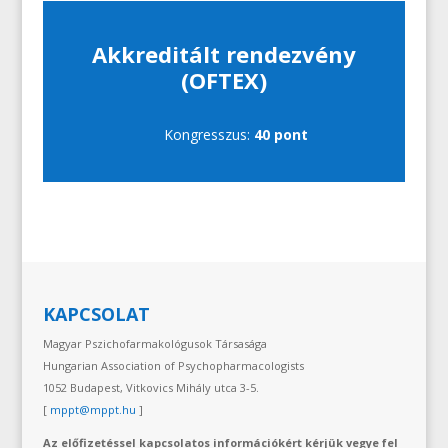
Akkreditált rendezvény
(OFTEX)
Kongresszus:
40
pont
KAPCSOLAT
Magyar Pszichofarmakológusok Társasága
Hungarian Association of Psychopharmacologists
1052 Budapest, Vitkovics Mihály utca 3-5.
[
mppt@mppt.hu
]
Az előfizetéssel kapcsolatos információkért kérjük vegye fel