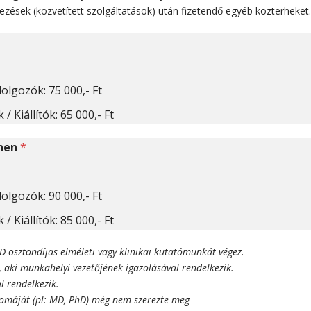
zések (közvetített szolgáltatások) után fizetendő egyéb közterheket.
Doktoranduszok / Rezidensek / Szakdolgozók: 75 000,- Ft
Egyetemi hallgatók / Kísérő személyek / Kiállítók: 65 000,- Ft
ínen
*
Doktoranduszok / Rezidensek / Szakdolgozók: 90 000,- Ft
Egyetemi hallgatók / Kísérő személyek / Kiállítók: 85 000,- Ft
D ösztöndíjas elméleti vagy klinikai kutatómunkát végez.
b, aki munkahelyi vezetőjének igazolásával rendelkezik.
l rendelkezik.
plomáját (pl: MD, PhD) még nem szerezte meg