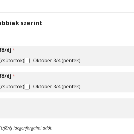
ábbiak szerint
/fő/éj
*
(csütörtök)
Október 3/4 (péntek)
/fő/éj
*
(csütörtök)
Október 3/4 (péntek)
t/fő/éj Idegenforgalmi adót.