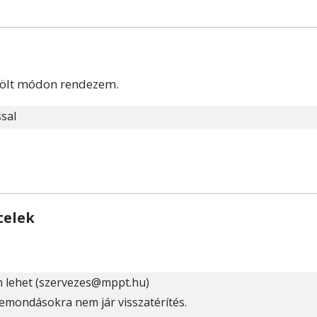
elölt módon rendezem.
ssal
telek
n lehet (szervezes@mppt.hu)
lemondásokra nem jár visszatérítés.