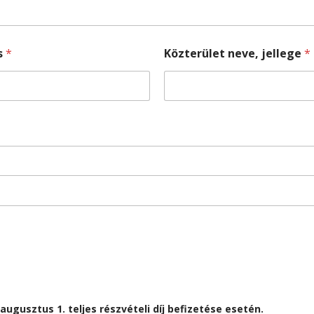
s
*
Közterület neve, jellege
*
ugusztus 1. teljes részvételi díj befizetése esetén.