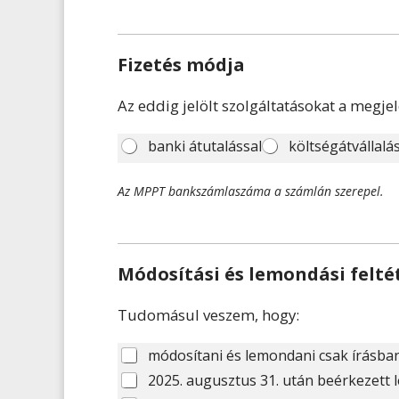
Fizetés módja
Az eddig jelölt szolgáltatásokat a megj
F
banki átutalással
költségátvállalá
i
z
Az MPPT bankszámlaszáma a számlán szerepel.
e
t
é
s
m
Módosítási és lemondási felté
ó
d
j
Tudomásul veszem, hogy:
a
*
M
módosítani és lemondani csak írásba
ó
M
2025. augusztus 31. után beérkezett 
d
ó