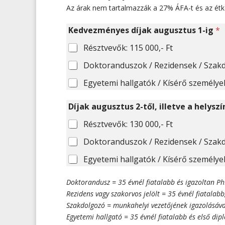
Az árak nem tartalmazzák a 27% ÁFA-t és az étke
Kedvezményes díjak augusztus 1-ig
*
Résztvevők: 115 000,- Ft
Díjak augusztus 2-től, illetve a helysz
Résztvevők: 130 000,- Ft
Doktorandusz = 35 évnél fiatalabb és igazoltan Ph
Rezidens vagy szakorvos jelölt = 35 évnél fiatalab
Szakdolgozó = munkahelyi vezetőjének igazolásáva
Egyetemi hallgató = 35 évnél fiatalabb és első di