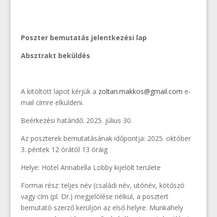
Poszter bemutatás jelentkezési lap
Absztrakt beküldés
A kitöltött lapot kérjük a
zoltan.makkos@gmail.com
e-
mail címre elküldeni.
Beérkezési határidő: 2025. július 30.
Az poszterek bemutatásának időpontja: 2025. október
3. péntek 12 órától 13 óráig
Helye: Hotel Annabella Lobby kijelölt területe
Formai rész: teljes név (családi név, utónév, kötőszó
vagy cím (pl. Dr.) megjelölése nélkül, a posztert
bemutató szerző kerüljön az első helyre. Munkahely