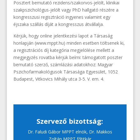
Posztert bemutató rezidens/szakorvos-jelölt, klinikai
szakpszichológus-jelölt vagy PhD hallgató részére a
kongresszusi regisztráció ingyenes valamint egy
éjszaka szállás díját a kongresszus átvállalja.
Kérjük, hogy online jelentkezési lapot a Társaság
honlapján (www.mppt.hu) minden esetben töltsenek ki,
a regisztrációs díj kategória megjelölése mellett a
megjegyzés rovatba kérjük beírni: támogatott poszter
bemutató szerző, számlázási adatokhoz: Magyar
Pszichofarmakológusok Társasága Egyesület, 1052
Budapest, Vitkovics Mihály utca 3-5. V. em. 4.
Szervező bizottság:
Dr. Faludi Gábor MPPT elnök, Dr
. Makkos
Zoltán MPPT főtitkár