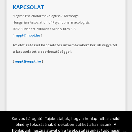
KAPCSOLAT
Magyar Pszichofarmakológusok Társasága
Hungarian Association of Psychopharmacologists
1052 Budapest, Vitkovics Mihály utca 3-5.
[
mppt@mppt.hu
]
Az előfizetéssel kapcsolatos információkért kérjük vegye fel
a kapcsolatot a szerkesztőséggel:
[
mppt@mppt.hu
]
Kedves Látogató! Tájékoztatjuk, hogy a honlap felhasználói
élmény fokozásának érdekében sütiket alkalmazunk. A
honlapunk használatával ön a tájékoztatásunkat tudomásul
Copyright © 2019 Hungarian Association of