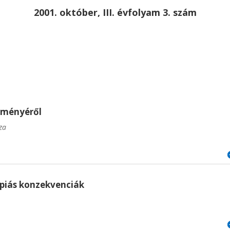
2001. október, III. évfolyam 3. szám
ődményéről
za
ápiás konzekvenciák