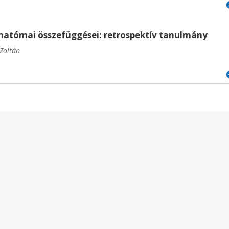
anatómai összefüggései: retrospektív tanulmány
 Zoltán