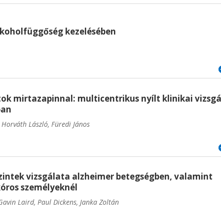
lkoholfüggőség kezelésében
k mirtazapinnal: multicentrikus nyílt klinikai vizsgá
ban
 Horváth László, Füredi János
szintek vizsgálata alzheimer betegségben, valamint
óros személyeknél
avin Laird, Paul Dickens, Janka Zoltán