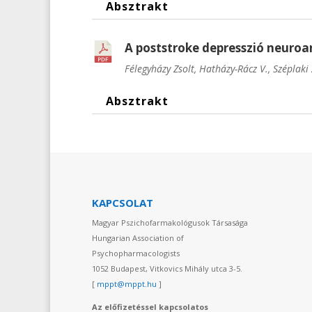
Absztrakt
A poststroke depresszió neuro
Félegyházy Zsolt, Hatházy-Rácz V., Széplaki
Absztrakt
KAPCSOLAT
Magyar Pszichofarmakológusok Társasága
Hungarian Association of
Psychopharmacologists
1052 Budapest, Vitkovics Mihály utca 3-5.
[
mppt@mppt.hu
]
Az előfizetéssel kapcsolatos