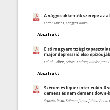
A vágycsökkentők szerepe az a
Fodor Miklós, Fadgyas Ildikó
Absztrakt
Első magyarországi tapasztalato
major depresszió első epizódjá
Faludi Gábor, Sárosi Andrea, Almási János,
Absztrakt
Szérum és liquor interleukin-6 
demens és nem demens down-k
Szakács Réka, Kálmán János, Juhász Anna, G