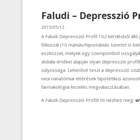
Faludi – Depresszió Pr
2015/05/12
A Faludi-Depresszió Profil 102 kérdésből álló
fókuszál (10 mániás/hipomániás tünetet is bel
eszközzel, melyek egy szempontból vizsgálják
alskála értékei alapján olyan depresszió profi
súlyossága. Lehetővé teszi a depresszió szubt
neuroanatómiai eltérések hipotetikus azonosí
farmakológiai kezelés megválasztásában.
A Faludi-Depresszió Profilt itt nézheti meg:
w