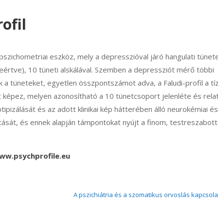
ofil
 pszichometriai eszköz, mely a depresszióval járó hangulati tünet
eértve), 10 tüneti alskálával. Szemben a depressziót mérő többi
 a tüneteket, egyetlen összpontszámot adva, a Faludi-profil a tí
lt képez, melyen azonosítható a 10 tünetcsoport jelenléte és relat
ipizálását és az adott klinikai kép hátterében álló neurokémiai és
tását, és ennek alapján támpontokat nyújt a finom, testreszabott
ww.psychprofile.eu
A pszichiátria és a szomatikus orvoslás kapcsola