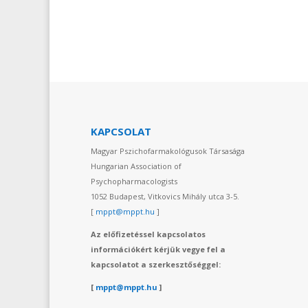
KAPCSOLAT
Magyar Pszichofarmakológusok Társasága
Hungarian Association of
Psychopharmacologists
1052 Budapest, Vitkovics Mihály utca 3-5.
[
mppt@mppt.hu
]
Az előfizetéssel kapcsolatos
információkért kérjük vegye fel a
kapcsolatot a szerkesztőséggel:
[
mppt@mppt.hu
]