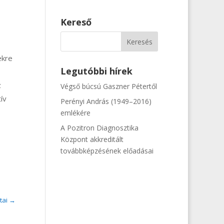
Kereső
ekre
Legutóbbi hírek
z
Végső búcsú Gaszner Pétertől
ív
Perényi András (1949–2016)
emlékére
A Pozitron Diagnosztika
Központ akkreditált
továbbképzésének előadásai
tai
→