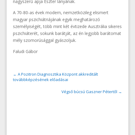
nagyszerű apja Eszter lányának.
A 70-80-as évek modern, nemzetközileg elismert
magyar pszichiátriájának egyik meghatározó
személyiségét, több mint két évtizede Ausztrália sikeres
pszichiáterét, sokunk barátját, az én legjobb barátomat
mély szomorúsággal gyászoljuk.
Faludi Gábor
←
A Pozitron Diagnosztika Központ akkreditált
továbbképzésének előadásai
Végső búcsú Gaszner Pétertől
→