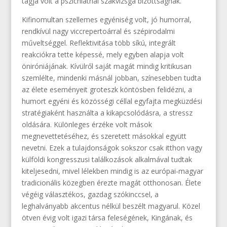
tagja volt a pszichiátriai szakvizsga bizottságnak.
Kifinomultan szellemes egyéniség volt, jó humorral,
rendkívül nagy viccrepertoárral és szépirodalmi
műveltséggel. Reflektivitása több síkú, integrált
reakciókra tette képessé, mely egyben alapja volt
öniróniájának. Kívülről saját magát mindig kritikusan
szemlélte, mindenki másnál jobban, színesebben tudta
az élete eseményeit groteszk köntösben felidézni, a
humort egyéni és közösségi céllal egyfajta megküzdési
stratégiaként használta a kikapcsolódásra, a stressz
oldására. Különleges érzéke volt mások
megnevettetéséhez, és szeretett másokkal együtt
nevetni. Ezek a tulajdonságok sokszor csak itthon vagy
külföldi kongresszusi találkozások alkalmával tudtak
kiteljesedni, mivel lélekben mindig is az európai-magyar
tradicionális közegben érezte magát otthonosan. Élete
végéig választékos, gazdag szókinccsel, a
leghalványabb akcentus nélkül beszélt magyarul. Közel
ötven évig volt igazi társa feleségének, Kingának, és