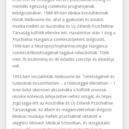
mentális egészség cselekvési programjának
kidolgozásában. 1988-89-ben klinikai konzultánsnak
hívták Melbourne-be, ahol a gyakorlati és kutatói
munka mellett az Ausztráliai és Új-Zélandi Pszichiátriai
Társaság külföldi ellenőre lett. Hazatérése után 1 évig a
Psychiatria Hungarica szerkesztőjeként dolgozott,
1998-ban a Neuropsychopharmacologia Hungarica
szerkesztőbizottságának tagjává választották. Több
mint 70 közlemény és 40 előadás szerzője és előadója
volt.
1992-ben visszahívták Melbourne-be. Tehetségének és
tudásának köszönhetően – a többséggel ellenétben – 1
éven belül sikeresen abszolválta a külföldi orvosok
részére kötelező, kifejezetten nehéz vizsgát, és teljes
jogú tagja lett az Ausztráliai és Új-Zélandi Pszichiátriai
Társaságnak. Az állami és magánszektorban dolgozó
klinikusi munkája mellett pszichiátriát oktatott a
világhírű Monash Medical Schoolban, és vizsgáztató