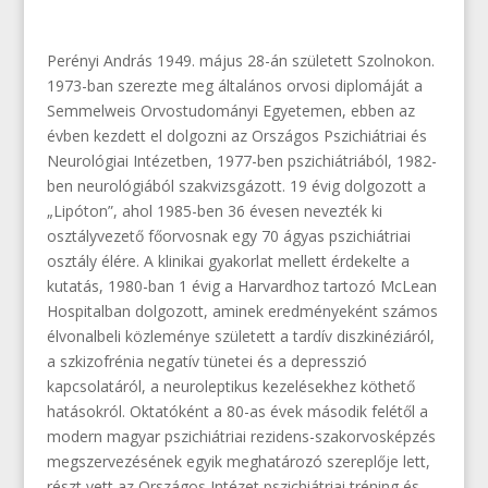
Perényi András 1949. május 28-án született Szolnokon.
1973-ban szerezte meg általános orvosi diplomáját a
Semmelweis Orvostudományi Egyetemen, ebben az
évben kezdett el dolgozni az Országos Pszichiátriai és
Neurológiai Intézetben, 1977-ben pszichiátriából, 1982-
ben neurológiából szakvizsgázott. 19 évig dolgozott a
„Lipóton”, ahol 1985-ben 36 évesen nevezték ki
osztályvezető főorvosnak egy 70 ágyas pszichiátriai
osztály élére. A klinikai gyakorlat mellett érdekelte a
kutatás, 1980-ban 1 évig a Harvardhoz tartozó McLean
Hospitalban dolgozott, aminek eredményeként számos
élvonalbeli közleménye született a tardív diszkinéziáról,
a szkizofrénia negatív tünetei és a depresszió
kapcsolatáról, a neuroleptikus kezelésekhez köthető
hatásokról. Oktatóként a 80-as évek második felétől a
modern magyar pszichiátriai rezidens-szakorvosképzés
megszervezésének egyik meghatározó szereplője lett,
részt vett az Országos Intézet pszichiátriai tréning és