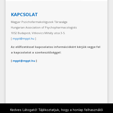
KAPCSOLAT
Magyar Pszichofarmakológusok Társasága
Hungarian Association of Psychopharmacologists
1052 Budapest, Vitkovics Mihály utca 3-5.
[
mppt@mppt.hu
]
Az előfizetéssel kapcsolatos információkért kérjük vegye fel
a kapcsolatot a szerkesztőséggel:
[
mppt@mppt.hu
]
Kedves Látogató! Tájékoztatjuk, hogy a honlap felhasználói