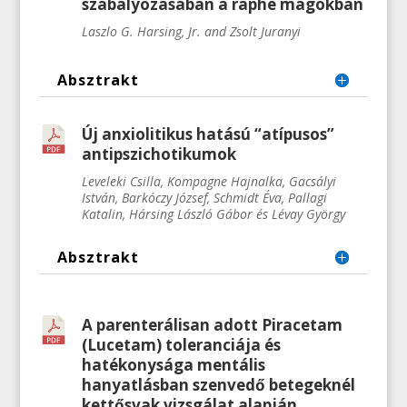
szabályozásában a raphe magokban
Laszlo G. Harsing, Jr. and Zsolt Juranyi
Absztrakt
Új anxiolitikus hatású “atípusos”
antipszichotikumok
Leveleki Csilla, Kompagne Hajnalka, Gacsályi
István, Barkóczy József, Schmidt Éva, Pallagi
Katalin, Hársing László Gábor és Lévay György
Absztrakt
A parenterálisan adott Piracetam
(Lucetam) toleranciája és
hatékonysága mentális
hanyatlásban szenvedő betegeknél
kettősvak vizsgálat alapján