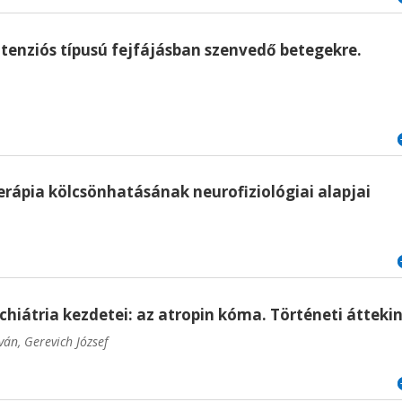
 tenziós típusú fejfájásban szenvedő betegekre.
erápia kölcsönhatásának neurofiziológiai alapjai
hiátria kezdetei: az atropin kóma. Történeti átteki
tván
, Gerevich József