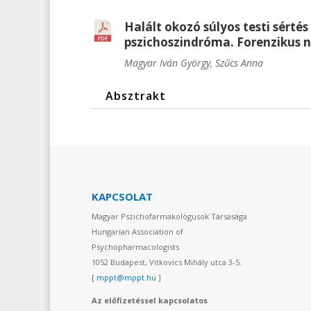
Halált okozó súlyos testi sértés
pszichoszindróma. Forenzikus n
Magyar Iván György
, Szűcs Anna
Absztrakt
KAPCSOLAT
Magyar Pszichofarmakológusok Társasága
Hungarian Association of
Psychopharmacologists
1052 Budapest, Vitkovics Mihály utca 3-5.
[
mppt@mppt.hu
]
Az előfizetéssel kapcsolatos