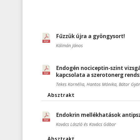
Fűzzük újra a gyöngysort!
Kálmán János
Endogén nociceptin-szint vizsgá
kapcsolata a szerotonerg rends
Tekes Kornélia, Hantos Mónika, Bátor Györ
Absztrakt
Endokrin mellékhatások antipsz
Kovács László és Kovács Gábor
Absztrakt