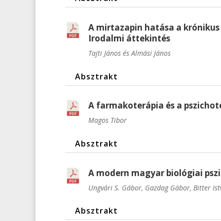
A mirtazapin hatása a krónikus
Irodalmi áttekintés
Tajti János
és Almási János
Absztrakt
A farmakoterápia és a pszichot
Magos Tibor
Absztrakt
A modern magyar biológiai pszic
Ungvári S. Gábor
, Gazdag Gábor
, Bitter Is
Absztrakt