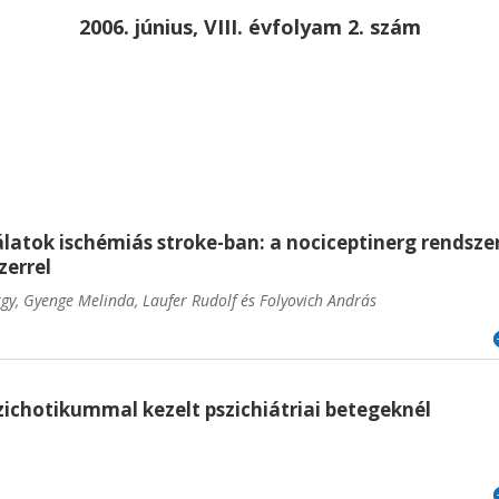
2006. június, VIII. évfolyam 2. szám
latok ischémiás stroke-ban: a nociceptinerg rendsze
zerrel
gy, Gyenge Melinda, Laufer Rudolf
és Folyovich András
ichotikummal kezelt pszichiátriai betegeknél