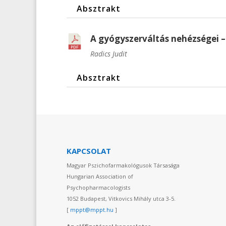
Absztrakt
A gyógyszerváltás nehézségei –
Radics Judit
Absztrakt
KAPCSOLAT
Magyar Pszichofarmakológusok Társasága
Hungarian Association of
Psychopharmacologists
1052 Budapest, Vitkovics Mihály utca 3-5.
[
mppt@mppt.hu
]