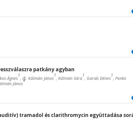
tresszválaszra patkány agyban
1
1
1
1
kos Ágnes
, ifj. Kálmán János
, Kálmán Sára
, Garab Dénes
, Penke
1
álmán János
-auditív) tramadol és clarithromycin együttadása sor