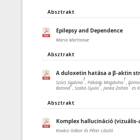
Absztrakt
Epilepsy and Dependence
Maria Martinove
Absztrakt
A duloxetin hatása a β-aktin s
1
1
Szűcs Szabina
, Pákáski Magdolna
, Domo
2
3
1
Botond
, Szabó Gyula
, Janka Zoltán
és K
Absztrakt
Komplex hallucináció (vizuális
Kovács Gábor és Péter László