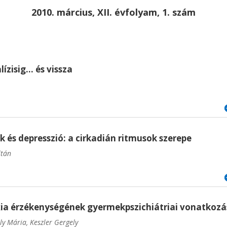
2010. március, XII. évfolyam, 1. szám
lízisig… és vissza
és depresszió: a cirkadián ritmusok szerepe
ltán
xia érzékenységének gyermekpszichiátriai vonatkozá
ly Mária, Keszler Gergely