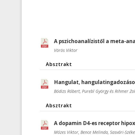
A pszichoanalízistől a meta-ana
Vörös Viktor
Absztrakt
Hangulat, hangulatingadozások 
Bódizs Róbert, Purebl György és Rihmer Zo
Absztrakt
A dopamin D4-es receptor hipo
Mózes Viktor, Bence Melinda, Sasvári-Széke