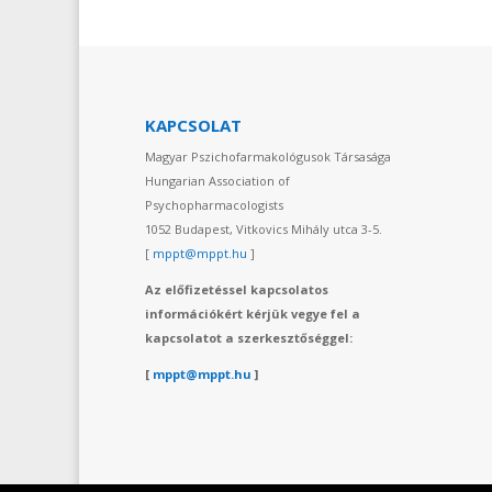
KAPCSOLAT
Magyar Pszichofarmakológusok Társasága
Hungarian Association of
Psychopharmacologists
1052 Budapest, Vitkovics Mihály utca 3-5.
[
mppt@mppt.hu
]
Az előfizetéssel kapcsolatos
információkért kérjük vegye fel a
kapcsolatot a szerkesztőséggel:
[
mppt@mppt.hu
]