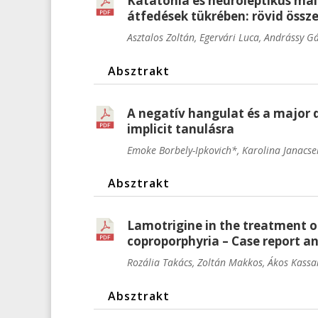
Katatónia és neuroleptikus mal
átfedések tükrében: rövid öss
Asztalos Zoltán, Egervári Luca, Andrássy G
Absztrakt
A negatív hangulat és a major
implicit tanulásra
Emoke Borbely-Ipkovich*, Karolina Janacs
Absztrakt
Lamotrigine in the treatment o
coproporphyria – Case report and
Rozália Takács, Zoltán Makkos, Ákos Kassa
Absztrakt