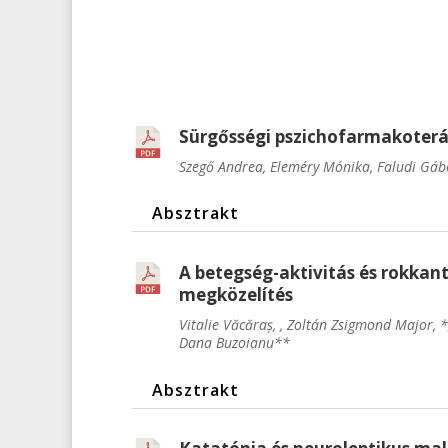
Sürgősségi pszichofarmakoterá
Szegő Andrea, Eleméry Mónika, Faludi Gáb
Absztrakt
A betegség-aktivitás és rokkant
megközelítés
Vitalie Văcăraș, , Zoltán Zsigmond Major,
Dana Buzoianu**
Absztrakt