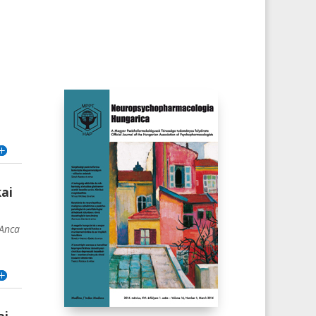
kai
 Anca