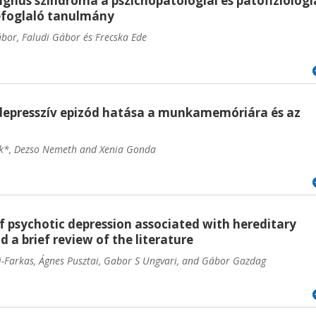
ignus szindróma a pszichopatológiai és patofiziológi
zefoglaló tanulmány
ábor, Faludi Gábor és Frecska Ede
 depresszív epizód hatása a munkamemóriára és az
ek*, Dezso Nemeth and Xenia Gonda
f psychotic depression associated with hereditary
 a brief review of the literature
i-Farkas, Ágnes Pusztai, Gabor S Ungvari, and Gábor Gazdag