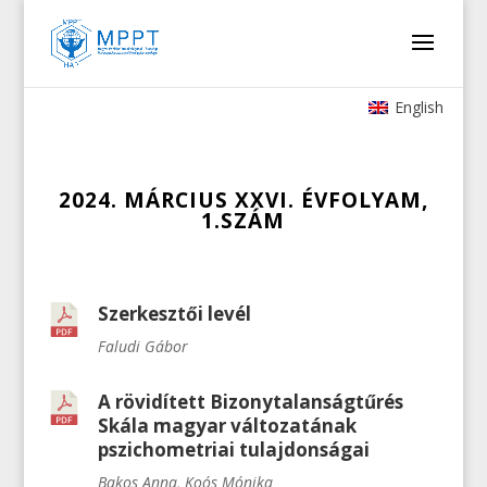
English
2024. MÁRCIUS XXVI. ÉVFOLYAM,
1.SZÁM
Szerkesztői levél
Faludi Gábor
A rövidített Bizonytalanságtűrés
Skála magyar változatának
pszichometriai tulajdonságai
Bakos Anna, Koós Mónika