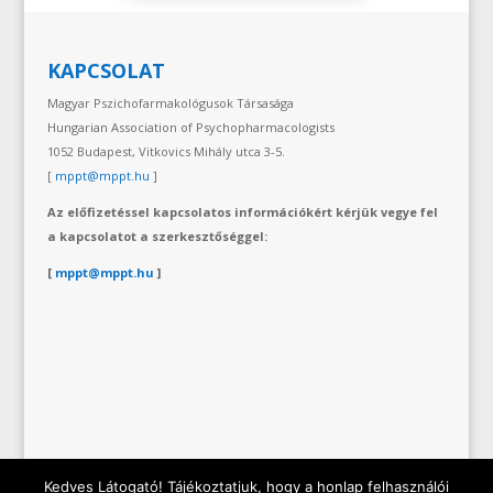
KAPCSOLAT
Magyar Pszichofarmakológusok Társasága
Hungarian Association of Psychopharmacologists
1052 Budapest, Vitkovics Mihály utca 3-5.
[
mppt@mppt.hu
]
Az előfizetéssel kapcsolatos információkért kérjük vegye fel
a kapcsolatot a szerkesztőséggel:
[
mppt@mppt.hu
]
Kedves Látogató! Tájékoztatjuk, hogy a honlap felhasználói