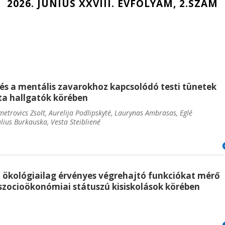
2026. JÚNIUS XXVIII. ÉVFOLYAM, 2.SZÁM
és a mentális zavarokhoz kapcsolódó testi tünetek
ta hallgatók körében
etrovics Zsolt, Aurelija Podlipskyté, Laurynas Ambrasas, Eglé
ulius Burkauska, Vesta Steibliené
 ökológiailag érvényes végrehajtó funkciókat mérő
szocioökonómiai státuszú kisiskolások körében