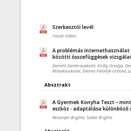
Szerkesztői levél
Faludi Gábor
A problémás internethasználat 
közötti összefüggések vizsgála
Danielé Dambrauskaité, Király Orsolya, Dem
Milaskauskiene
, Evelina Palaityé-Urboné, J
Absztrakt
A Gyermek Konyha Teszt – mint
eszköz - adaptálása különböző 
Bessenyei Brigitta, Szabó Brigitta