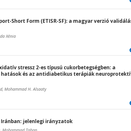
port-Short Form (ETISR-SF): a magyar verzió validálá
nda Xénia
xidatív stressz 2-es típusú cukorbetegségben: a
hatások és az antidiabetikus terápiák neuroprotektí
ad, Mohammad H. Alsaaty
 Iránban: jelenlegi irányzatok
em, Mohammad Tahan