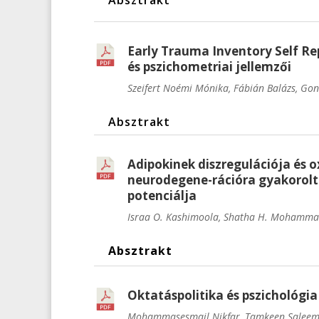
Absztrakt
Early Trauma Inventory Self Re
és pszichometriai jellemzői
Szeifert Noémi Mónika, Fábián Balázs, Go
Absztrakt
Adipokinek diszregulációja és o
neurodegene-rációra gyakorolt 
potenciálja
Israa O. Kashimoola, Shatha H. Mohamm
Absztrakt
Oktatáspolitika és pszichológia
Mohammasesmail Nikfar, Tamkeen Sale