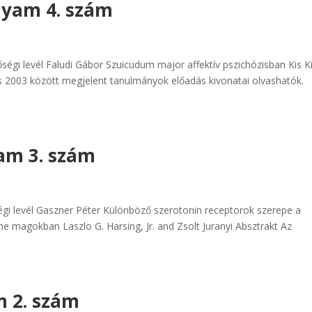
olyam 4. szám
égi levél Faludi Gábor Szuicudum major affektív pszichózisban Kis Ki
 2003 között megjelent tanulmányok előadás kivonatai olvashatók.
yam 3. szám
égi levél Gaszner Péter Különböző szerotonin receptorok szerepe a
e magokban Laszlo G. Harsing, Jr. and Zsolt Juranyi Absztrakt Az
am 2. szám