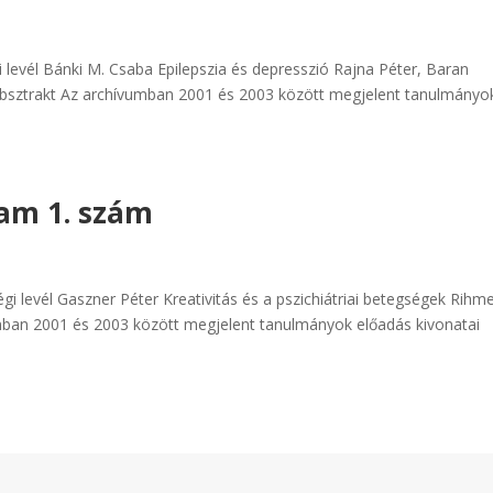
i levél Bánki M. Csaba Epilepszia és depresszió Rajna Péter, Baran
it Absztrakt Az archívumban 2001 és 2003 között megjelent tanulmányo
yam 1. szám
gi levél Gaszner Péter Kreativitás és a pszichiátriai betegségek Rihm
mban 2001 és 2003 között megjelent tanulmányok előadás kivonatai