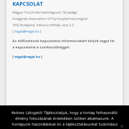
KAPCSOLAT
Magyar Pszichofarmakológusok Társasága
Hungarian Association of Psychopharmacologists
1052 Budapest, Vitkovics Mihály utca 3-5.
[
mppt@mppt.hu
]
Az előfizetéssel kapcsolatos információkért kérjük vegye fel
a kapcsolatot a szerkesztőséggel:
[
mppt@mppt.hu
]
Kedves Látogató! Tájékoztatjuk, hogy a honlap felhasználói
élmény fokozásának érdekében sütiket alkalmazunk. A
honlapunk használatával ön a tájékoztatásunkat tudomásul
Copyright © 2019 Hungarian Association of