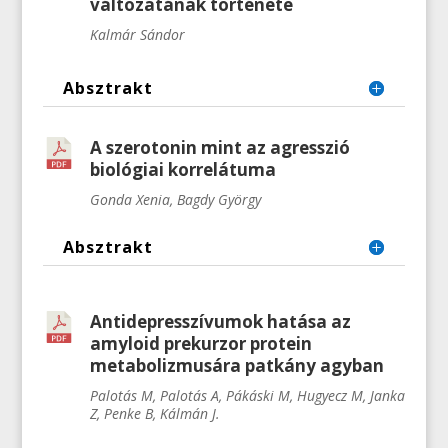
változatának története
Kalmár Sándor
Absztrakt
A szerotonin mint az agresszió
biológiai korrelátuma
Gonda Xenia, Bagdy György
Absztrakt
Antidepresszívumok hatása az
amyloid prekurzor protein
metabolizmusára patkány agyban
Palotás M, Palotás A, Pákáski M, Hugyecz M, Janka
Z, Penke B, Kálmán J.