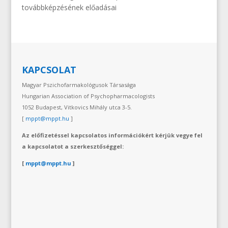
továbbképzésének előadásai
KAPCSOLAT
Magyar Pszichofarmakológusok Társasága
Hungarian Association of Psychopharmacologists
1052 Budapest, Vitkovics Mihály utca 3-5.
[
mppt@mppt.hu
]
Az előfizetéssel kapcsolatos információkért kérjük vegye fel
a kapcsolatot a szerkesztőséggel:
[
mppt@mppt.hu
]