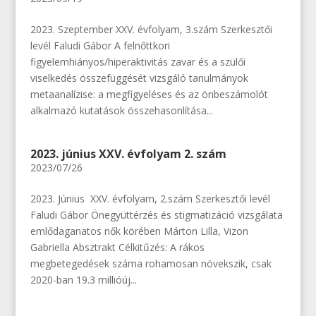
2023. Szeptember XXV. évfolyam, 3.szám Szerkesztői
levél Faludi Gábor A felnőttkori
figyelemhiányos/hiperaktivitás zavar és a szülői
viselkedés összefüggését vizsgáló tanulmányok
metaanalízise: a megfigyeléses és az önbeszámolót
alkalmazó kutatások összehasonlítása...
2023. június XXV. évfolyam 2. szám
2023/07/26
2023. Június XXV. évfolyam, 2.szám Szerkesztői levél
Faludi Gábor Önegyüttérzés és stigmatizáció vizsgálata
emlődaganatos nők körében Márton Lilla, Vizon
Gabriella Absztrakt Célkitűzés: A rákos
megbetegedések száma rohamosan növekszik, csak
2020-ban 19.3 millióúj...